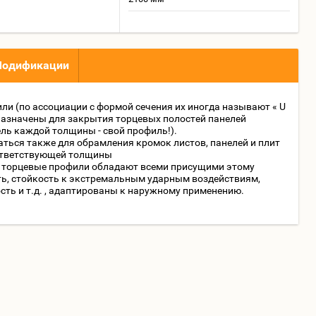
одификации
и (по ассоциации с формой сечения их иногда называют « U
назначены для закрытия торцевых полостей панелей
ль каждой толщины - свой профиль!).
ться также для обрамления кромок листов, панелей и плит
оответствующей толщины
, торцевые профили обладают всеми присущими этому
ть, стойкость к экстремальным ударным воздействиям,
ть и т.д. , адаптированы к наружному применению.