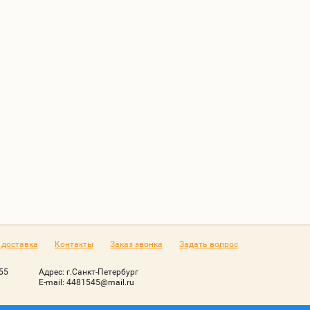
 доставка
Контакты
Заказ звонка
Задать вопрос
555
Адрес:
г.Санкт-Петербург
Е-mail:
4481545@mail.ru