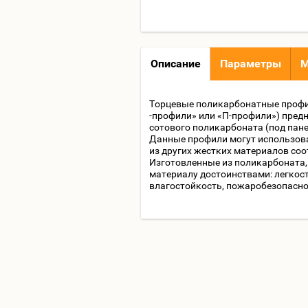
Описание
Параметры
М
Торцевые поликарбонатные профил
-профили» или «П-профили») пред
сотового поликарбоната (под пане
Данные профили могут использова
из других жестких материалов с
Изготовленные из поликарбоната
материалу достоинствами: легкос
влагостойкость, пожаробезопаснос